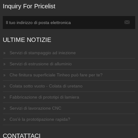
Inquiry For Pricelist
ULTIME NOTIZIE
Servizi di stampaggio ad iniezione
Servizi di estrusione di alluminio
Che finitura superficiale Tinheo può fare per te?
Colata sotto vuoto - Colata di uretano
Fabbricazione di prototipi di lamiera
Servizi di lavorazione CNC
Cos'è la prototipazione rapida?
CONTATTACI