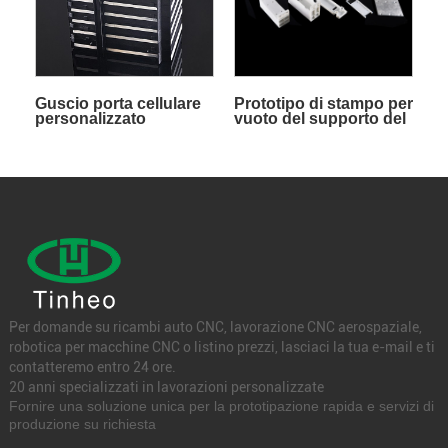
Guscio porta cellulare
Prototipo di stampo per
personalizzato
vuoto del supporto del
nucleo della batteria
Per domande su ricambi auto CNC, lavorazione CNC aerospaziale,
robotica per macchine CNC o listino prezzi, lasciaci la tua e-mail e ti
contatteremo entro 24 ore.
20 anni specializzati in lavorazioni personalizzate
Fornire una soluzione unica per la prototipazione rapida e servizi di
produzione su richiesta