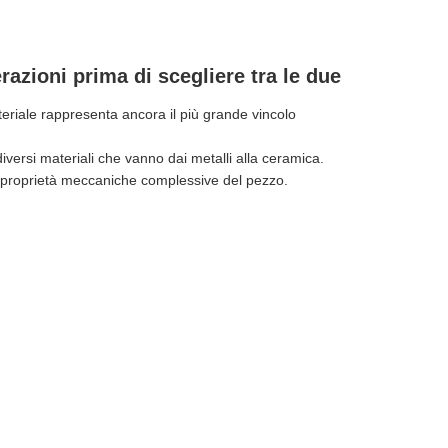
zioni prima di scegliere tra le due
teriale rappresenta ancora il più grande vincolo
Live
versi materiali che vanno dai metalli alla ceramica.
le proprietà meccaniche complessive del pezzo.