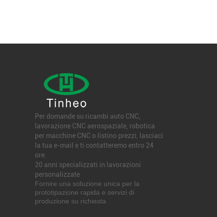
Per domande su ricambi auto CNC,
lavorazione CNC aerospaziale, robotica
per macchine CNC o listino prezzi, lasciaci
la tua e-mail e ti contatteremo entro 24
ore.
20 anni specializzati in lavorazioni
personalizzate
Fornire una soluzione unica per la
prototipazione rapida e servizi di
produzione su richiesta