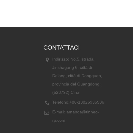
CONTATTACI
Indirizzo: No.5, strada
Jinshagang 6, città di
Dalang, città di Dongguan,
provincia del Guangdong,
(523792) Cina
Telefono:
+86-13826935536
E-mail:
amanda@tinheo-
rp.com