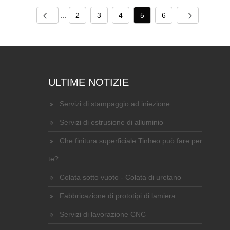
...
2
3
4
5
6
ULTIME NOTIZIE
Servizi di stampaggio ad iniezione
Servizi di estrusione di alluminio
Che finitura superficiale Tinheo può fare per
te?
Colata sotto vuoto - Colata di uretano
Fabbricazione di prototipi di lamiera
Servizi di lavorazione CNC